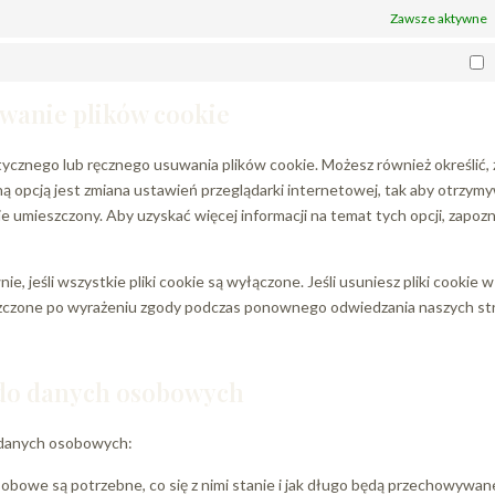
Zawsze aktywne
M
uwanie plików cookie
ycznego lub ręcznego usuwania plików cookie. Możesz również określić, 
nną opcją jest zmiana ustawień przeglądarki internetowej, tak aby otrzym
e umieszczony. Aby uzyskać więcej informacji na temat tych opcji, zapozn
e, jeśli wszystkie pliki cookie są wyłączone. Jeśli usuniesz pliki cookie w
szczone po wyrażeniu zgody podczas ponownego odwiedzania naszych st
 do danych osobowych
 danych osobowych:
bowe są potrzebne, co się z nimi stanie i jak długo będą przechowywan