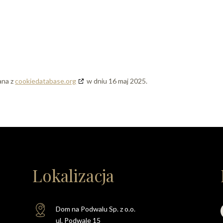
ana z
cookiedatabase.org
w dniu 16 maj 2025.
Lokalizacja
Dom na Podwalu Sp. z o.o.
ul. Podwale 15