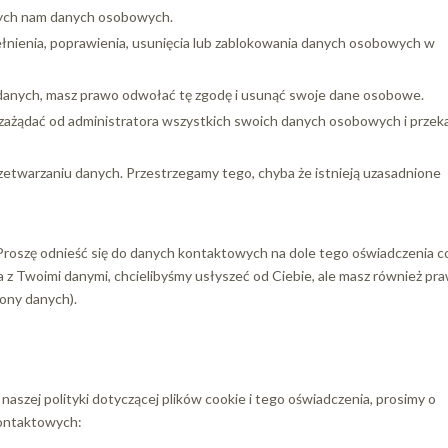
ych nam danych osobowych.
nienia, poprawienia, usunięcia lub zablokowania danych osobowych w
h danych, masz prawo odwołać tę zgodę i usunąć swoje dane osobowe.
ażądać od administratora wszystkich swoich danych osobowych i przeka
zetwarzaniu danych. Przestrzegamy tego, chyba że istnieją uzasadnione
. Proszę odnieść się do danych kontaktowych na dole tego oświadczenia c
 z Twoimi danymi, chcielibyśmy usłyszeć od Ciebie, ale masz również pr
ony danych).
aszej polityki dotyczącej plików cookie i tego oświadczenia, prosimy o
kontaktowych: