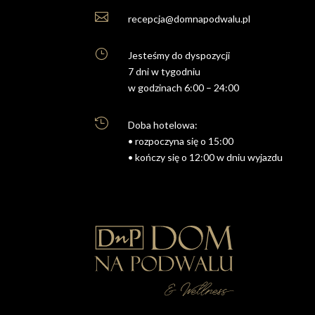

recepcja@domnapodwalu.pl
}
Jesteśmy do dyspozycji
7 dni w tygodniu
w godzinach 6:00 – 24:00

Doba hotelowa:
• rozpoczyna się o 15:00
• kończy się o 12:00 w dniu wyjazdu