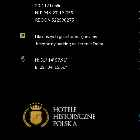
20-117 Lublin
NIP 946-27-19-055
REGON 522598275

Dla naszych gości udostępniamy
bezpłatny parking na terenie Domu.

N: 51° 14′ 57,91″
E: 22° 34′ 15,56″