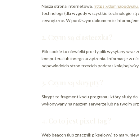
Nasza strona internetowa,
https://domnapodwalu.
technologii (dla wygody wszystkie technologie są ok
zewnętrzne. W poniższym dokumencie informujemy o
2. Czym są ciasteczka?
Plik cookie to niewielki prosty plik wysyłany wra
komputera lub innego urządzenia. Informacje w 
odpowiednich stron trzecich podczas kolejnej wizy
3. Czym są skrypty?
Skrypt to fragment kodu programu, który służy do 
wykonywany na naszym serwerze lub na twoim urz
4. Co to jest pixel tag?
Web beacon (lub znacznik pikselowy) to mały, niew