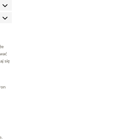
arketing
że
ywać
aj się
ron
e.