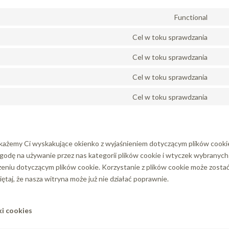
Functional
Con
to
Cel w toku sprawdzania
Con
serv
to
Cel w toku sprawdzania
wor
Con
serv
to
Cel w toku sprawdzania
goog
Con
serv
font
to
Cel w toku sprawdzania
goog
Con
serv
map
to
you
serv
róż
okażemy Ci wyskakujące okienko z wyjaśnieniem dotyczącym plików cooki
 zgodę na używanie przez nas kategorii plików cookie i wtyczek wybranyc
eniu dotyczącym plików cookie. Korzystanie z plików cookie może zosta
taj, że nasza witryna może już nie działać poprawnie.
ki cookies