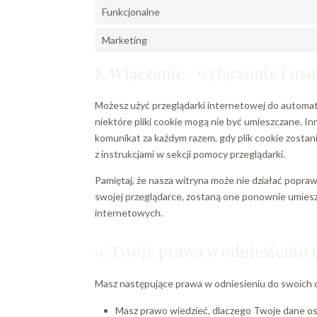
Funkcjonalne
Marketing
8. Włączanie / wyłączanie i us
Możesz użyć przeglądarki internetowej do automat
niektóre pliki cookie mogą nie być umieszczane. I
komunikat za każdym razem, gdy plik cookie zostani
z instrukcjami w sekcji pomocy przeglądarki.
Pamiętaj, że nasza witryna może nie działać poprawni
swojej przeglądarce, zostaną one ponownie umie
internetowych.
9. Twoje prawa w odniesieniu
Masz następujące prawa w odniesieniu do swoich
Masz prawo wiedzieć, dlaczego Twoje dane oso